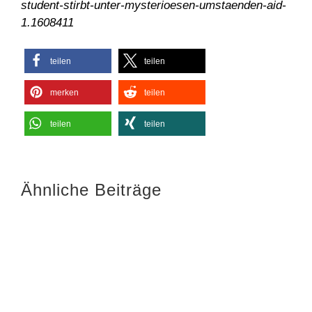
student-stirbt-unter-mysterioesen-umstaenden-aid-
1.1608411
teilen
teilen
merken
teilen
teilen
teilen
Ähnliche Beiträge