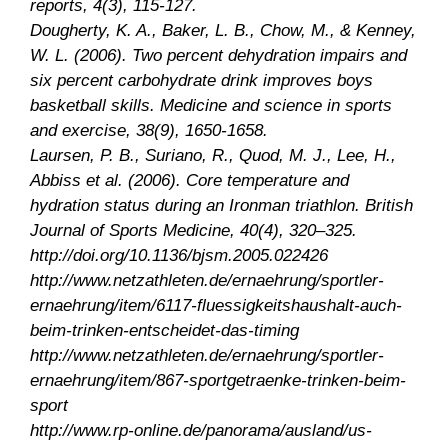
reports, 4(3), 115-127.
Dougherty, K. A., Baker, L. B., Chow, M., & Kenney,
W. L. (2006). Two percent dehydration impairs and
six percent carbohydrate drink improves boys
basketball skills. Medicine and science in sports
and exercise, 38(9), 1650-1658.
Laursen, P. B., Suriano, R., Quod, M. J., Lee, H.,
Abbiss et al. (2006). Core temperature and
hydration status during an Ironman triathlon. British
Journal of Sports Medicine, 40(4), 320–325.
http://doi.org/10.1136/bjsm.2005.022426
http://www.netzathleten.de/ernaehrung/sportler-
ernaehrung/item/6117-fluessigkeitshaushalt-auch-
beim-trinken-entscheidet-das-timing
http://www.netzathleten.de/ernaehrung/sportler-
ernaehrung/item/867-sportgetraenke-trinken-beim-
sport
http://www.rp-online.de/panorama/ausland/us-