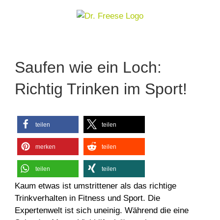
Zum
Inhalt
springen
Zeige
grösseres
Saufen wie ein Loch:
Bild
Richtig Trinken im Sport!
teilen
teilen
merken
teilen
teilen
teilen
Kaum etwas ist umstrittener als das richtige
Trinkverhalten in Fitness und Sport. Die
Expertenwelt ist sich uneinig. Während die eine